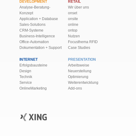
DEVELOPMENT
RETAIL
Analyse-Beratung-
Wir über uns
Konzept
onset
Application + Database
onsite
Sales-Solutions
online
CRM-Systeme
ontop
Business-Intelligence
Nutzen
Office-Automation
Focusthema RFID
Dokumentation + Support
Case Studies
INTERNET
PRESENTATION
Erfolgsbausteine
Arbeitsweise
Design
Neuerstellung
Technik
Optimierung
Service
Weiter­ent­wick­lung
OnlineMarketing
Add-ons