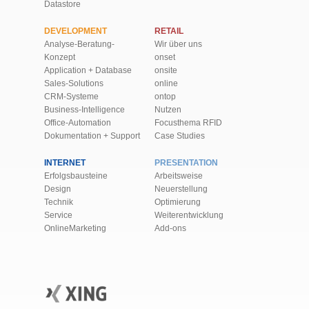
Datastore
DEVELOPMENT
RETAIL
Analyse-Beratung-
Wir über uns
Konzept
onset
Application + Database
onsite
Sales-Solutions
online
CRM-Systeme
ontop
Business-Intelligence
Nutzen
Office-Automation
Focusthema RFID
Dokumentation + Support
Case Studies
INTERNET
PRESENTATION
Erfolgsbausteine
Arbeitsweise
Design
Neuerstellung
Technik
Optimierung
Service
Weiter­ent­wick­lung
OnlineMarketing
Add-ons