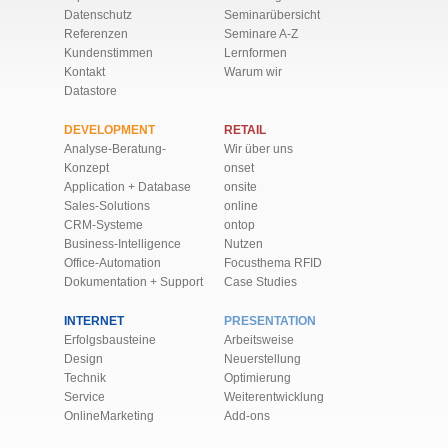
Datenschutz
Seminarübersicht
Referenzen
Seminare A-Z
Kundenstimmen
Lernformen
Kontakt
Warum wir
Datastore
DEVELOPMENT
RETAIL
Analyse-Beratung-
Wir über uns
Konzept
onset
Application + Database
onsite
Sales-Solutions
online
CRM-Systeme
ontop
Business-Intelligence
Nutzen
Office-Automation
Focusthema RFID
Dokumentation + Support
Case Studies
INTERNET
PRESENTATION
Erfolgsbausteine
Arbeitsweise
Design
Neuerstellung
Technik
Optimierung
Service
Weiter­ent­wick­lung
OnlineMarketing
Add-ons