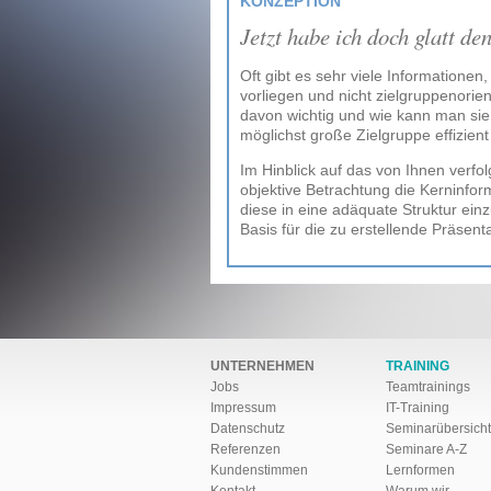
KONZEPTION
Jetzt habe ich doch glatt de
Oft gibt es sehr viele Informationen,
vorliegen und nicht zielgruppenorient
davon wichtig und wie kann man si
möglichst große Zielgruppe effizie
Im Hinblick auf das von Ihnen verfolg
objektive Betrachtung die Kerninfor
diese in eine adäquate Struktur einzu
Basis für die zu erstellende Präsenta
UNTERNEHMEN
TRAINING
Jobs
Teamtrainings
Impressum
IT-Training
Datenschutz
Seminarübersicht
Referenzen
Seminare A-Z
Kundenstimmen
Lernformen