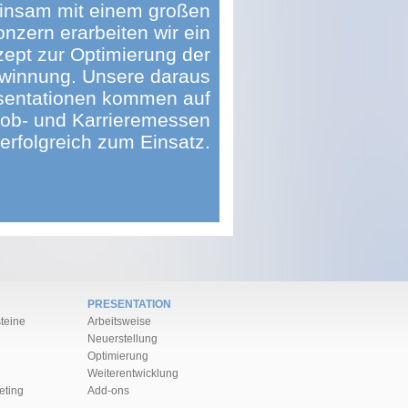
nsam mit einem großen
nzern erarbeiten wir ein
ept zur Optimierung der
winnung. Unsere daraus
äsentationen kommen auf
Job- und Karrieremessen
erfolgreich zum Einsatz.
PRESENTATION
teine
Arbeitsweise
Neuerstellung
Optimierung
Weiter­ent­wick­lung
eting
Add-ons