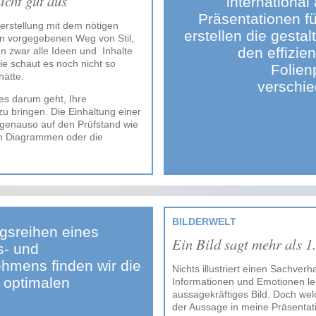
icht gut aus
international
Präsentationen f
rstellung mit dem nötigen
erstellen die gesta
den vorgegebenen Weg von Stil,
den effizie
 zwar alle Ideen und Inhalte
ie schaut es noch nicht so
Folien
hätte.
verschie
 es darum geht, Ihre
zu bringen. Die Einhaltung einer
r genauso auf den Prüfstand wie
on Diagrammen oder die
BILDERWELT
gsreihen eines
Ein Bild sagt mehr als 1
s- und
hmens finden wir die
Nichts illustriert einen Sachverh
n optimalen
Informationen und Emotionen leb
aussagekräftiges Bild. Doch wel
der Aussage in meine Präsentat