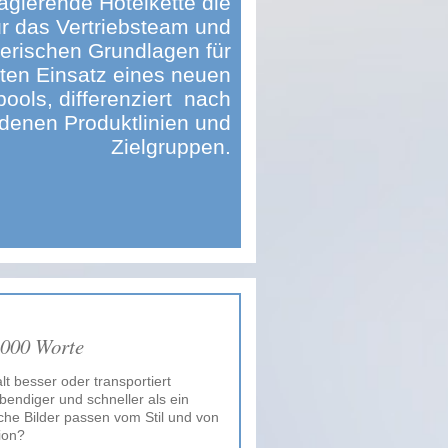
 agierende Hotelkette die
ür das Vertriebsteam und
lterischen Grundlagen für
nten Einsatz eines neuen
pools, differenziert nach
denen Produktlinien und
Zielgruppen.
.000 Worte
alt besser oder transportiert
endiger und schneller als ein
che Bilder passen vom Stil und von
ion?