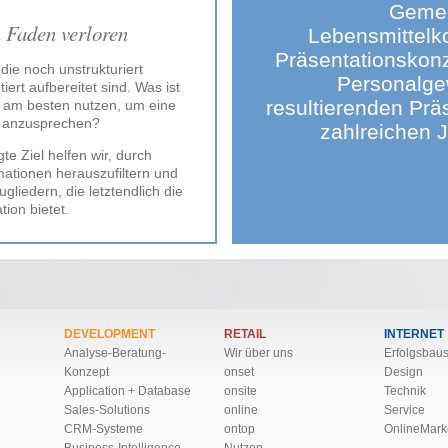
Gemei
n Faden verloren
Lebensmittelko
Präsentationskonz
 die noch unstrukturiert
Personalge
iert aufbereitet sind. Was ist
resultierenden Pr
e am besten nutzen, um eine
nt anzusprechen?
zahlreichen 
te Ziel helfen wir, durch
mationen herauszufiltern und
gliedern, die letztendlich die
tion bietet.
DEVELOPMENT
RETAIL
INTERNET
Analyse-Beratung-
Wir über uns
Erfolgsbaus
Konzept
onset
Design
Application + Database
onsite
Technik
Sales-Solutions
online
Service
CRM-Systeme
ontop
OnlineMark