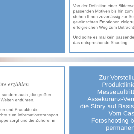
Von der Definition einer Bilder
passenden Motiven bis hin zum A
stehen Ihnen zuverlässig zur Se
gewünschten Emotionen zielgru
erfolgreichen Weg zum Betracht
Und sollte es mal kein passende
das entsprechende Shooting.
Zur Vorstel
hte erzählen
Produktlini
Messeauftrit
n, sondern auch „die großen
Assekuranz-Ver
 Welten entführen.
die Story auf Basi
deen und Produkte die
Vom Cast
hte zum Informationstransport,
Fotoshooting b
ruppe sorgt und die Zuhörer in
permanen