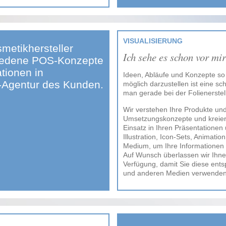
VISUALISIERUNG
metikhersteller
Ich sehe es schon vor mir
chiedene POS-Konzepte
tionen in
Ideen, Abläufe und Konzepte so 
-Agentur des Kunden.
möglich darzustellen ist eine sc
man gerade bei der Folienerstell
Wir verstehen Ihre Produkte un
Umsetzungskonzepte und kreiere
Einsatz in Ihren Präsentationen
Illustration, Icon-Sets, Animatio
Medium, um Ihre Informationen z
Auf Wunsch überlassen wir Ihnen
Verfügung, damit Sie diese ents
und anderen Medien verwenden